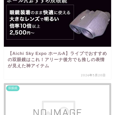
【Aichi Sky Expo ホールA】ライブでおすすめ
の双眼鏡はこれ！アリーナ後方でも推しの表情
が見えた神アイテム
2026年5月20日
双眼鏡