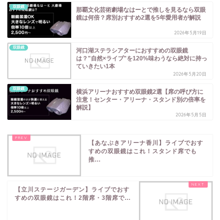
双眼鏡
那覇文化芸術劇場なはーとで推しを見るなら双眼
鏡は何倍？席別おすすめ2選を5年愛用者が解説
2026年5月19日
双眼鏡
河口湖ステラシアターにおすすめの双眼鏡
は？"自然×ライブ"を120%味わうなら絶対に持っ
ていきたい1本
2026年5月20日
双眼鏡
横浜アリーナおすすめ双眼鏡2選【席の呼び方に
注意！センター・アリーナ・スタンド別の倍率を
解説】
2026年5月5日
【あなぶきアリーナ香川】ライブでおす
すめの双眼鏡はこれ！スタンド席でも
推...
【立川ステージガーデン】ライブでおす
すめの双眼鏡はこれ！2階席・3階席で...