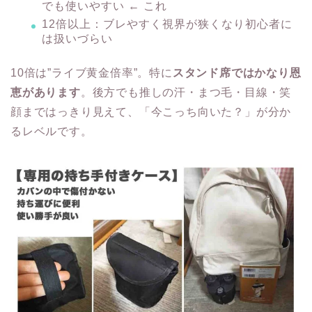
でも使いやすい ← これ
12倍以上：ブレやすく視界が狭くなり初心者に
は扱いづらい
10倍は”ライブ黄金倍率”。特に
スタンド席ではかなり恩
恵があります
。後方でも推しの汗・まつ毛・目線・笑
顔まではっきり見えて、「今こっち向いた？」が分か
るレベルです。