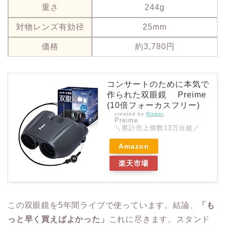
重さ
244g
対物レンズ有効径
25mm
価格
約3,780円
コンサートのために本気で
作られた双眼鏡 Preime
(10倍フォーカスフリー)
created by
Rinker
Preime
＼累計売上個数13万台超／
Amazon
楽天市場
この双眼鏡を5年間ライブで使っています。結論、
「も
っと早く買えばよかった」
これに尽きます。スタンド