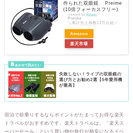
作られた双眼鏡 Preime
(10倍フォーカスフリー)
created by
Rinker
Preime
＼累計売上個数13万台超／
Amazon
楽天市場
失敗しない！ライブの双眼鏡の
選び方とお勧め2選【5年愛用機
が最高】
宿泊で前乗りするならポイントがたまってお得な楽天
トラベルがおすすめです。楽天トラベルは、「楽天ス
ーパーセール」という買い物や旅行が格安になるイベ