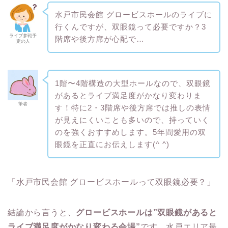
水戸市民会館 グロービスホールのライブに
行くんですが、双眼鏡って必要ですか？3
ライブ参戦予
階席や後方席が心配で…
定の人
1階〜4階構造の大型ホールなので、双眼鏡
があるとライブ満足度がかなり変わりま
筆者
す！特に2・3階席や後方席では推しの表情
が見えにくいことも多いので、持っていく
のを強くおすすめします。5年間愛用の双
眼鏡を正直にお伝えします(^ ^)
「水戸市民会館 グロービスホールって双眼鏡必要？」
結論から言うと、
グロービスホールは”双眼鏡があると
ライブ満足度がかなり変わる会場”
です。水戸エリア最