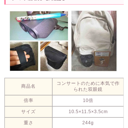
コンサートのために本気で作
商品名
られた双眼鏡
倍率
10倍
サイズ
10.5×11.5×3.5cm
重さ
244g