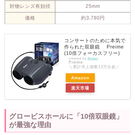
対物レンズ有効径
25mm
価格
約3,780円
コンサートのために本気で
作られた双眼鏡 Preime
(10倍フォーカスフリー)
created by
Rinker
Preime
＼累計売上個数13万台超／
Amazon
楽天市場
グロービスホールに「10倍双眼鏡」
が最強な理由