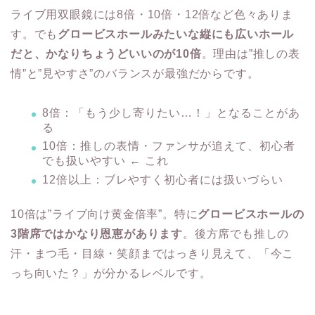
ライブ用双眼鏡には8倍・10倍・12倍など色々ありま
す。でも
グロービスホールみたいな縦にも広いホール
だと、かなりちょうどいいのが10倍
。理由は”推しの表
情”と”見やすさ”のバランスが最強だからです。
8倍：「もう少し寄りたい…！」となることがあ
る
10倍：推しの表情・ファンサが追えて、初心者
でも扱いやすい ← これ
12倍以上：ブレやすく初心者には扱いづらい
10倍は”ライブ向け黄金倍率”。特に
グロービスホールの
3階席ではかなり恩恵があります
。後方席でも推しの
汗・まつ毛・目線・笑顔まではっきり見えて、「今こ
っち向いた？」が分かるレベルです。