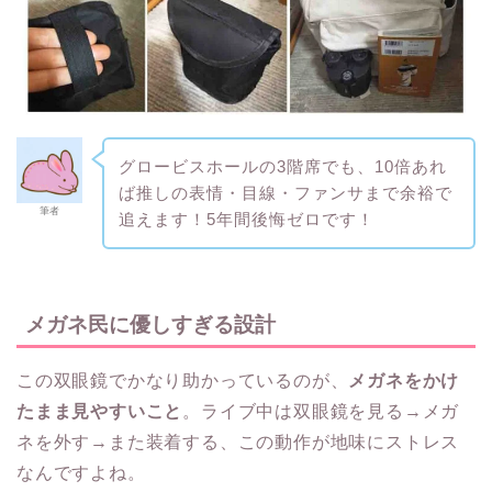
グロービスホールの3階席でも、10倍あれ
ば推しの表情・目線・ファンサまで余裕で
筆者
追えます！5年間後悔ゼロです！
メガネ民に優しすぎる設計
この双眼鏡でかなり助かっているのが、
メガネをかけ
たまま見やすいこと
。ライブ中は双眼鏡を見る→メガ
ネを外す→また装着する、この動作が地味にストレス
なんですよね。