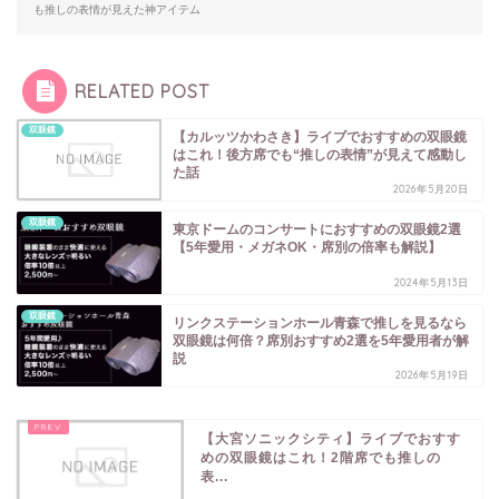
も推しの表情が見えた神アイテム
RELATED POST
双眼鏡
【カルッツかわさき】ライブでおすすめの双眼鏡
はこれ！後方席でも“推しの表情”が見えて感動し
た話
2026年5月20日
双眼鏡
東京ドームのコンサートにおすすめの双眼鏡2選
【5年愛用・メガネOK・席別の倍率も解説】
2024年5月13日
双眼鏡
リンクステーションホール青森で推しを見るなら
双眼鏡は何倍？席別おすすめ2選を5年愛用者が解
説
2026年5月19日
【大宮ソニックシティ】ライブでおすす
めの双眼鏡はこれ！2階席でも推しの
表...