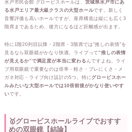
水戸市民会館 グロービスホールは、
茨城県水戸市にあ
る水戸エリア最大級クラスの大型ホール
です。新しく
音響評価も高いホールですが、座席構造は縦にも広く3
階席まであるため、後方になるほど距離感が出ます。
特に1階20列目以降・2階席・3階席では”推しの表情”を
見るなら双眼鏡がかなり快適。ライブって
“推しの表情
が見えるか”で満足度が本当に変わる
んですよね。ライ
ブ用双眼鏡で重要なのは倍率・軽さ・ブレにくさ・メ
ガネ対応・ライブ向け設計の5つ。特に
グロービスホー
ルみたいな大型ホールでは10倍前後がかなり使いやす
い
です。
🥇グロービスホールライブでおすす
めの双眼鏡【結論】