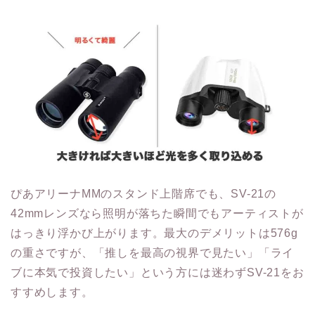
ぴあアリーナMMのスタンド上階席でも、SV-21の
42mmレンズなら照明が落ちた瞬間でもアーティストが
はっきり浮かび上がります。最大のデメリットは576g
の重さですが、「推しを最高の視界で見たい」「ライ
ブに本気で投資したい」という方には迷わずSV-21をお
すすめします。