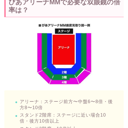
ぴあアリーナMMで必要な双眼鏡の倍
率は？
アリーナ：ステージ前方〜中盤6〜8倍・後
方8〜10倍
スタンド2階席：ステージに近い場合10
倍・後方10倍以上