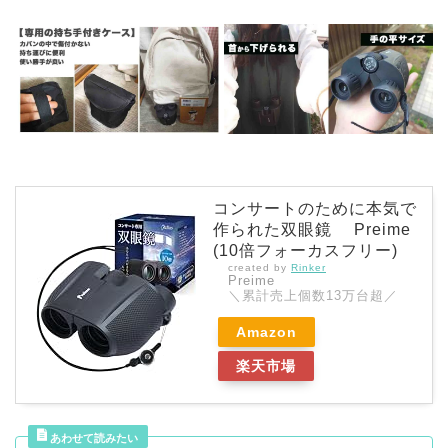
コンサートのために本気で
作られた双眼鏡 Preime
(10倍フォーカスフリー)
created by
Rinker
Preime
＼累計売上個数13万台超／
Amazon
楽天市場