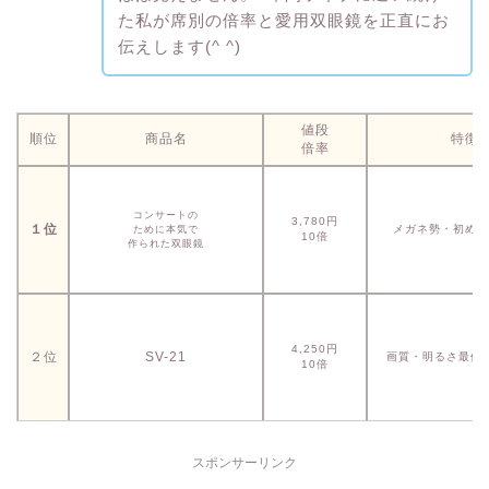
た私が席別の倍率と愛用双眼鏡を正直にお
伝えします(^ ^)
値段
順位
商品名
特徴
倍率
コンサートの
3,780円
１位
メガネ勢・初めて
ために本気で
10倍
作られた双眼鏡
4,250円
２位
SV-21
画質・明るさ最優
10倍
スポンサーリンク