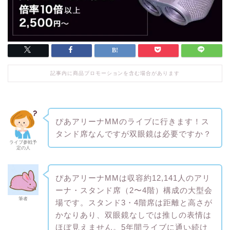
記事内に商品プロモーションを含む場合があります
ぴあアリーナMMのライブに行きます！ス
タンド席なんですが双眼鏡は必要ですか？
ライブ参戦予
定の人
ぴあアリーナMMは収容約12,141人のアリ
ーナ・スタンド席（2〜4階）構成の大型会
筆者
場です。スタンド3・4階席は距離と高さが
かなりあり、双眼鏡なしでは推しの表情は
ほぼ見えません。5年間ライブに通い続け