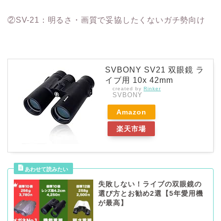
②SV-21：明るさ・画質で妥協したくないガチ勢向け
SVBONY SV21 双眼鏡 ラ
イブ用 10x 42mm
created by
Rinker
SVBONY
Amazon
楽天市場
失敗しない！ライブの双眼鏡の
選び方とお勧め2選【5年愛用機
が最高】