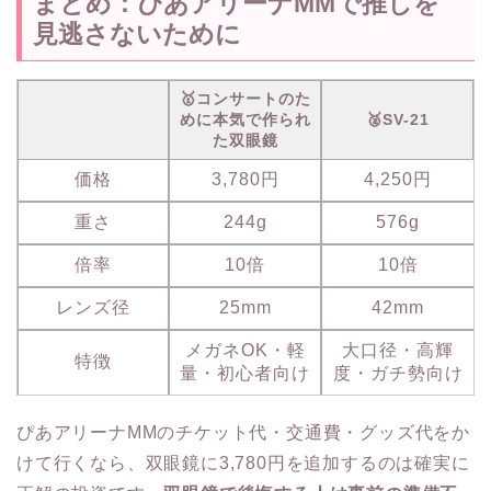
まとめ：ぴあアリーナMMで推しを
見逃さないために
🥇コンサートのた
めに本気で作られ
🥈SV-21
た双眼鏡
価格
3,780円
4,250円
重さ
244g
576g
倍率
10倍
10倍
レンズ径
25mm
42mm
メガネOK・軽
大口径・高輝
特徴
量・初心者向け
度・ガチ勢向け
ぴあアリーナMMのチケット代・交通費・グッズ代をか
けて行くなら、双眼鏡に3,780円を追加するのは確実に