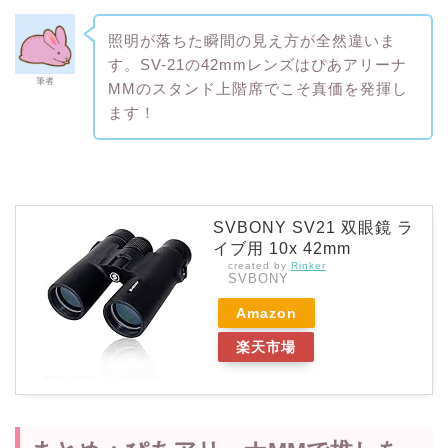
照明が落ちた瞬間の見え方が全然違いま
す。SV-21の42mmレンズはぴあアリーナ
筆者
MMのスタンド上階席でこそ真価を発揮し
ます！
SVBONY SV21 双眼鏡 ラ
イブ用 10x 42mm
created by
Rinker
SVBONY
Amazon
楽天市場