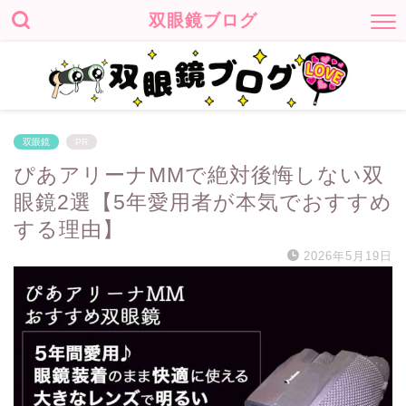
双眼鏡ブログ
双眼鏡
PR
ぴあアリーナMMで絶対後悔しない双
眼鏡2選【5年愛用者が本気でおすすめ
する理由】
2026年5月19日