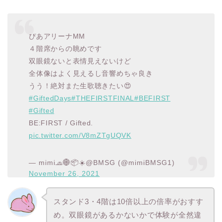
ぴあアリーナMM
４階席からの眺めです
双眼鏡ないと表情見えないけど
全体像はよく見えるし音響めちゃ良き
うう！絶対また生歌聴きたい😍
#GiftedDays
#THEFIRSTFINAL
#BEFIRST
#Gifted
BE:FIRST / Gifted.
pic.twitter.com/V8mZTgUQVK
— mimi🧢🌐📦☀️@BMSG (@mimiBMSG1)
November 26, 2021
スタンド3・4階は10倍以上の倍率がおすす
め。双眼鏡があるかないかで体験が全然違