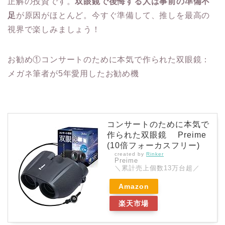
正解の投資です。
双眼鏡で後悔する人は事前の準備不
足
が原因がほとんど。今すぐ準備して、推しを最高の
視界で楽しみましょう！
お勧め①コンサートのために本気で作られた双眼鏡：
メガネ筆者が5年愛用したお勧め機
コンサートのために本気で
作られた双眼鏡 Preime
(10倍フォーカスフリー)
created by
Rinker
Preime
＼累計売上個数13万台超／
Amazon
楽天市場