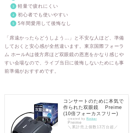
軽量で疲れにくい
初心者でも使いやすい
5年間愛用して後悔なし
「席遠かったらどうしよう…」と不安な人ほど、準備
しておくと安心感が全然違います。東京国際フォーラ
ム ホールAは後方席ほど双眼鏡の恩恵をかなり感じや
すい会場なので、ライブ当日に後悔しないためにも事
前準備がおすすめです。
コンサートのために本気で
作られた双眼鏡 Preime
(10倍フォーカスフリー)
created by
Rinker
Preime
＼累計売上個数13万台超／