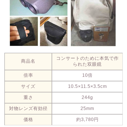
コンサートのために本気で作
商品名
られた双眼鏡
倍率
10倍
サイズ
10.5×11.5×3.5cm
重さ
244g
対物レンズ有効径
25mm
価格
約3,780円