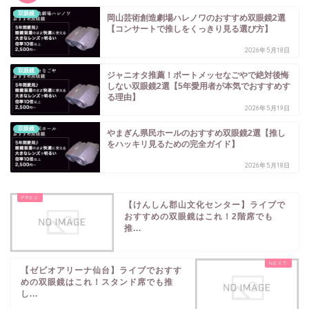
双眼鏡
岡山芸術創造劇場ハレノワのおすすめ双眼鏡2選
【コンサートで推しをくっきり見る選び方】
2026年5月18日
双眼鏡
ジャニオタ推薦！ポートメッセなごやで絶対後悔
しない双眼鏡2選【5年愛用者が本気でおすすめす
る理由】
2026年5月19日
双眼鏡
やまぎん県民ホールのおすすめ双眼鏡2選【推し
をハッキリ見るための完全ガイド】
2026年5月18日
【けんしん郡山文化センター】ライブで
おすすめの双眼鏡はこれ！2階席でも
推...
【ゼビオアリーナ仙台】ライブでおすす
めの双眼鏡はこれ！スタンド席でも推
し...