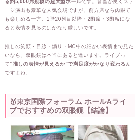
る約5,000席規模の超大型ホール
です。音響が良くステ
ージ演出も豪華な人気会場ですが、前方席なら肉眼で
も楽しめる一方、1階20列目以降・2階席・3階席にな
ると表情を見るのはかなり厳しいです。
推しの笑顔・目線・煽り・MC中の細かい表情まで見た
いなら、双眼鏡は本当にあると違います。ライブっ
て
“推しの表情が見えるか”で満足度がかなり変わる
ん
ですよね。
🥇東京国際フォーラム ホールAライ
ブでおすすめの双眼鏡【結論】