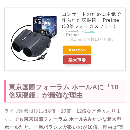
コンサートのために本気で
作られた双眼鏡 Preime
(10倍フォーカスフリー)
created by
Rinker
Preime
＼累計売上個数13万台超／
Amazon
楽天市場
東京国際フォーラム ホールAに「10
倍双眼鏡」が最強な理由
ライブ用双眼鏡には8倍・10倍・12倍など色々ありま
す。でも
東京国際フォーラム ホールAみたいな超大型
ホールだと、一番バランスが良いのが10倍
。理由は”寄